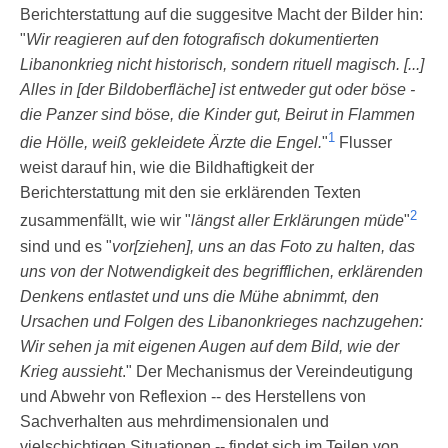
Berichterstattung auf die suggesitve Macht der Bilder hin:
"
Wir reagieren auf den fotografisch dokumentierten
Libanonkrieg nicht historisch, sondern rituell magisch. [...]
Alles in [der Bildoberfläche] ist entweder gut oder böse -
die Panzer sind böse, die Kinder gut, Beirut in Flammen
1
die Hölle, weiß gekleidete Ärzte die Engel.
"
Flusser
weist darauf hin, wie die Bildhaftigkeit der
Berichterstattung mit den sie erklärenden Texten
2
zusammenfällt, wie wir "
längst aller Erklärungen müde
"
sind und es "
vor[ziehen], uns an das Foto zu halten, das
uns von der Notwendigkeit des begrifflichen, erklärenden
Denkens entlastet und uns die Mühe abnimmt, den
Ursachen und Folgen des Libanonkrieges nachzugehen:
Wir sehen ja mit eigenen Augen auf dem Bild, wie der
Krieg aussieht
." Der Mechanismus der Vereindeutigung
und Abwehr von Reflexion -- des Herstellens von
Sachverhalten aus mehrdimensionalen und
vielschichtigen Situationen -- findet sich im Teilen von